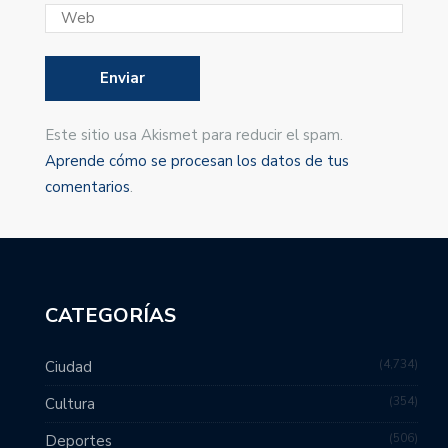
Este sitio usa Akismet para reducir el spam.
Aprende cómo se procesan los datos de tus
comentarios
.
CATEGORÍAS
4,734
Ciudad
354
Cultura
506
Deportes