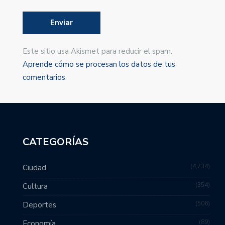
Este sitio usa Akismet para reducir el spam.
Aprende cómo se procesan los datos de tus
comentarios
.
CATEGORÍAS
4,734
Ciudad
354
Cultura
506
Deportes
89
Economía