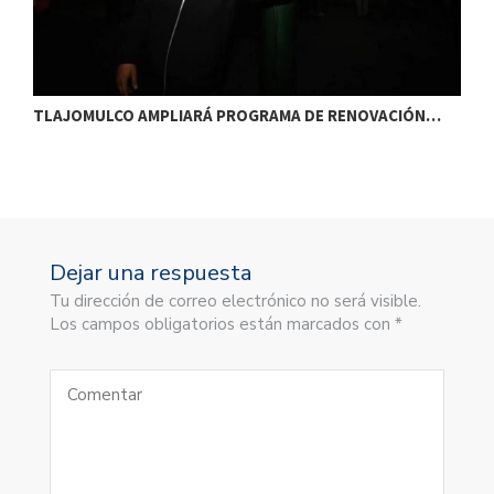
TLAJOMULCO AMPLIARÁ PROGRAMA DE RENOVACIÓN…
T
Dejar una respuesta
Tu dirección de correo electrónico no será visible.
Los campos obligatorios están marcados con *