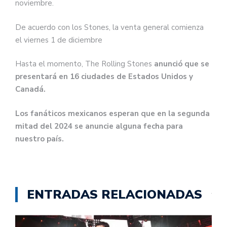
noviembre.
access the fan presale that starts
Weds 29 Nov. General onsale
De acuerdo con los Stones, la venta general comienza
commences…
el viernes 1 de diciembre
pic.twitter.com/t0CNdQ2qkW
Hasta el momento, The Rolling Stones
anunció que se
presentará en 16 ciudades de Estados Unidos y
— The Rolling Stones
Canadá.
(@RollingStones)
November 21,
2023
Los fanáticos mexicanos esperan que en la segunda
mitad del 2024 se anuncie alguna fecha para
nuestro país.
ENTRADAS RELACIONADAS