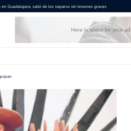
rán las calles de Guadalajara: aparta la fecha
Todo list
Zapopan