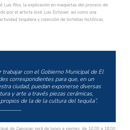
osé Luis Ríos, la explicación en maquetas del proceso de
ado por el artista José Luis Estuvier, así como una
actividad tequilera y colección de botellas históricas,
trabajar con el Gobierno Municipal de El
ades correspondientes para que, en un
stra ciudad, puedan exponerse diversas
tura y arte a través piezas cerámicas,
propios de la de la cultura del tequila”.
icipal de Zapopan será de lunes a viernes, de 10:00 a 18:00