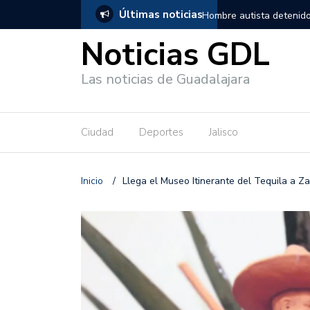
Últimas noticias
, salió de los separos sin lesiones graves
Títeres gigantes recorre
Noticias GDL
Las noticias de Guadalajara
Ciudad
Deportes
Jalisco
Inicio
/
Llega el Museo Itinerante del Tequila a 