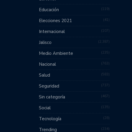
119
Educación
41
Elecciones 2021
107
Internacional
2,387
Jalisco
235
Medio Ambiente
763
Nacional
583
Salud
737
Seguridad
467
Sin categoría
135
Social
28
Tecnología
234
Trending