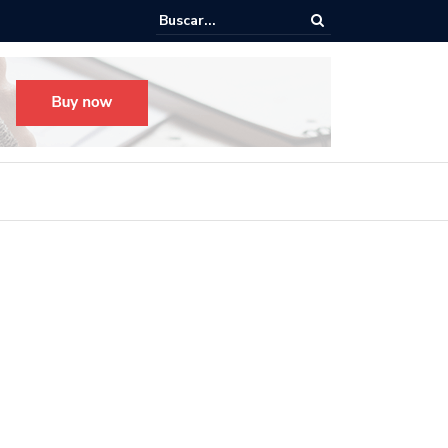
o para el Festival Desfile Día de Muertos 2025 en Guadalajara