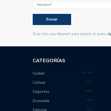
Este sitio usa Akismet para reducir el spam.
A
CATEGORÍAS
4,734
Ciudad
354
Cultura
506
Deportes
89
Economía
12
Editorial