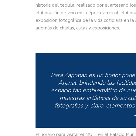
historia del tequila, realizado por el artesano J
elaboración de vino en la época virreinal, elabor
exposición fotográfica de la vida cotidiana en la 
además de charlas, catas y exposiciones.
“Para Zapopan es un honor poder 
Arenal, brindando las facilid
espacio tan emblemático de nue
muestras artísticas de su cul
fotografías y, claro, elementos 
El horario para visitar el MUIT en el Palacio Mun