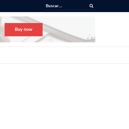
o para el Festival Desfile Día de Muertos 2025 en Guadalajara