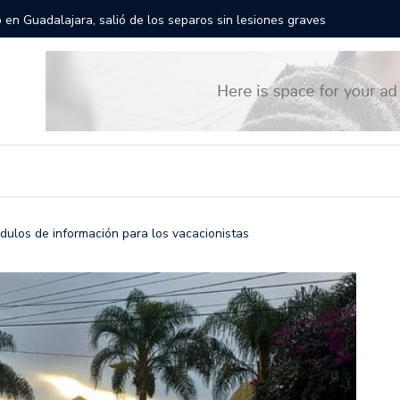
rán las calles de Guadalajara: aparta la fecha
Todo list
módulos de información para los vacacionistas