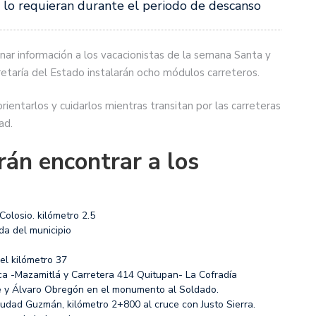
s lo requieran durante el periodo de descanso
onar información a los vacacionistas de la semana Santa y
cretaría del Estado instalarán ocho módulos carreteros.
ientarlos y cuidarlos mientras transitan por las carreteras
ad.
rán encontrar a los
olosio. kilómetro 2.5
da del municipio
el kilómetro 37
ca -Mazamitlá y Carretera 414 Quitupan- La Cofradía
de y Álvaro Obregón en el monumento al Soldado.
iudad Guzmán, kilómetro 2+800 al cruce con Justo Sierra.