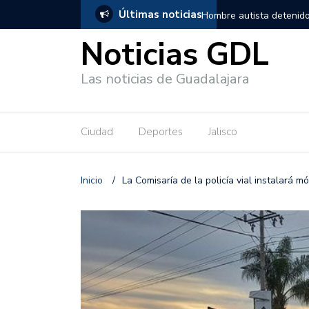
Últimas noticias
, salió de los separos sin lesiones graves
Títeres gigantes recorre
Noticias GDL
Las noticias de Guadalajara
Ciudad
Deportes
Jalisco
Inicio
/
La Comisaría de la policía vial instalará 