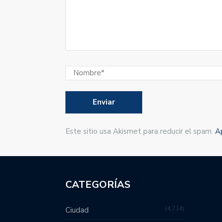
Este sitio usa Akismet para reducir el spam.
A
CATEGORÍAS
4,734
Ciudad