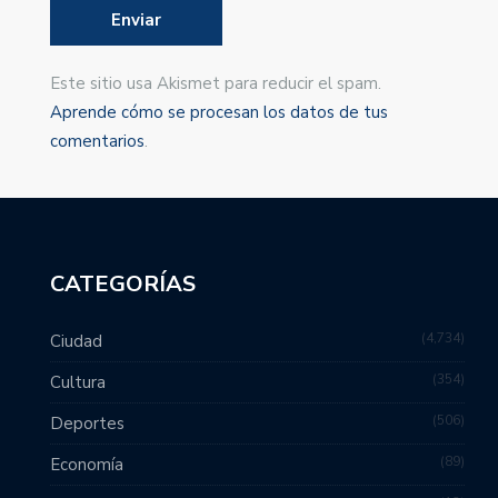
Este sitio usa Akismet para reducir el spam.
Aprende cómo se procesan los datos de tus
comentarios
.
CATEGORÍAS
4,734
Ciudad
354
Cultura
506
Deportes
89
Economía