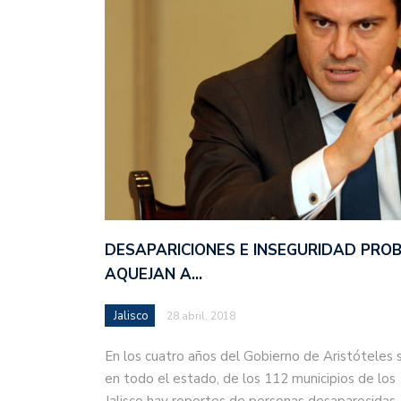
DESAPARICIONES E INSEGURIDAD PRO
AQUEJAN A…
Jalisco
28 abril, 2018
En los cuatro años del Gobierno de Aristóteles 
en todo el estado, de los 112 municipios de los
Jalisco hay reportes de personas desaparecida