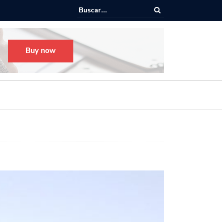
o para el Festival Desfile Día de Muertos 2025 en Guadalajara