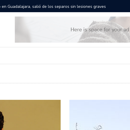
rán las calles de Guadalajara: aparta la fecha
Todo list