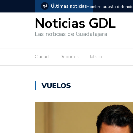
Últimas noticias
, salió de los separos sin lesiones graves
Títeres gigantes recorre
Noticias GDL
Las noticias de Guadalajara
Ciudad
Deportes
Jalisco
VUELOS