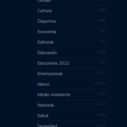
Ciudad
354
Cultura
506
Deportes
89
Economía
12
Editorial
119
Educación
41
Elecciones 2021
107
Internacional
2,387
Jalisco
235
Medio Ambiente
763
Nacional
583
Salud
737
Seguridad