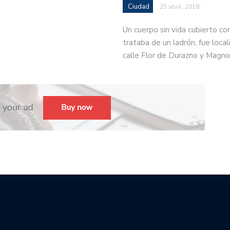
Ciudad
25 abril, 2018
Un cuerpo sin vida cubierto co
trataba de un ladrón, fue locali
calle Flor de Durazno y Magno