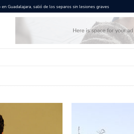
res gigantes recorrerán las calles de Guadalajara: aparta la fecha