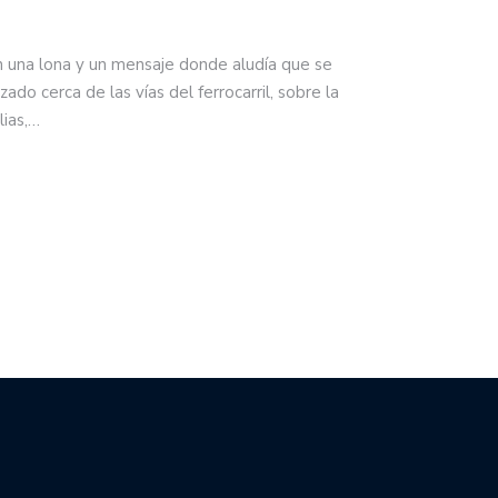
n una lona y un mensaje donde aludía que se
zado cerca de las vías del ferrocarril, sobre la
lias,…