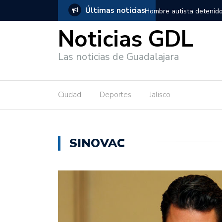
Últimas noticias
nido en Guadalajara, salió de los separos sin lesiones graves
Títe
Noticias GDL
Las noticias de Guadalajara
Ciudad
Deportes
Jalisco
SINOVAC