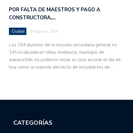
POR FALTA DE MAESTROS Y PAGO A
CONSTRUCTORA,…
Ciudad
20 agosto, 2018
Los 254 alumnos de la escuela secundaria general no.
145 localizada en Villas Andalucía, municipio de
Juanacatlán, no pudieron iniciar su ciclo escolar el día de
hoy, como la mayoría del resto de estudiantes de…
CATEGORÍAS