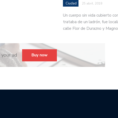
Ciudad
25 abril, 2018
Un cuerpo sin vida cubierto co
trataba de un ladrón, fue locali
calle Flor de Durazno y Magno