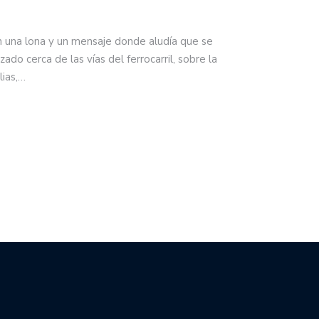
n una lona y un mensaje donde aludía que se
zado cerca de las vías del ferrocarril, sobre la
lias,…