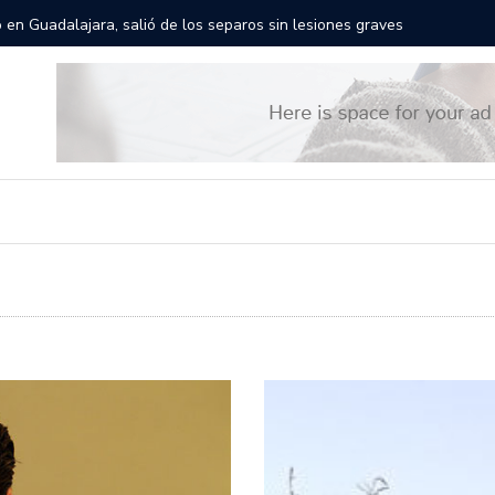
gantes recorrerán las calles de Guadalajara: aparta la fecha