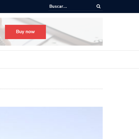
Todo listo para el Festival Desfile Día de Muertos 2025 en Guada