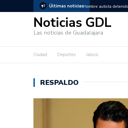
Últimas noticias
en Guadalajara, salió de los separos sin lesiones graves
Títeres gi
Noticias GDL
Las noticias de Guadalajara
Ciudad
Deportes
Jalisco
RESPALDO