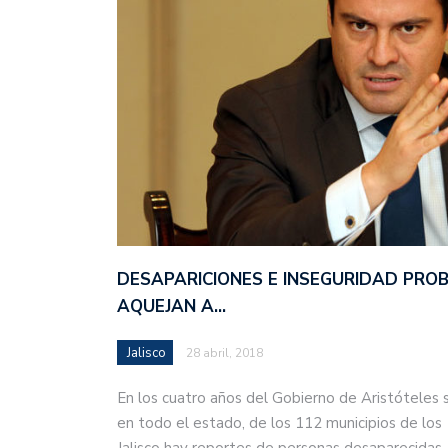
DESAPARICIONES E INSEGURIDAD PRO
AQUEJAN A…
Jalisco
28 abril, 2018
En los cuatro años del Gobierno de Aristóteles 
en todo el estado, de los 112 municipios de los
Jalisco hay reportes de personas desaparecida