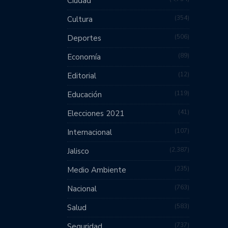
Ciudad
354
Cultura
506
Deportes
89
Economía
12
Editorial
119
Educación
41
Elecciones 2021
107
Internacional
2,387
Jalisco
235
Medio Ambiente
763
Nacional
583
Salud
737
Seguridad