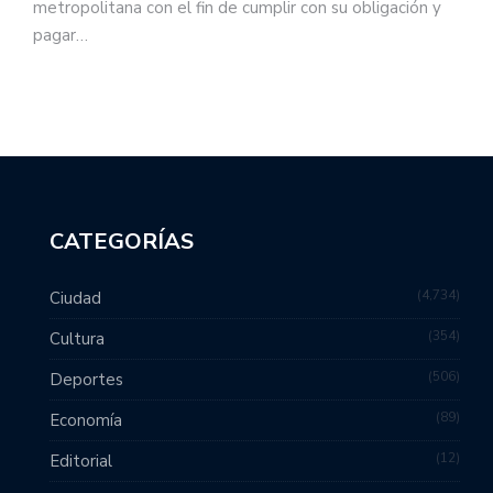
metropolitana con el fin de cumplir con su obligación y
pagar…
CATEGORÍAS
4,734
Ciudad
354
Cultura
506
Deportes
89
Economía
12
Editorial