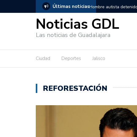
Últimas noticias
, salió de los separos sin lesiones graves
Títeres gigantes recorre
Noticias GDL
Las noticias de Guadalajara
Ciudad
Deportes
Jalisco
REFORESTACIÓN