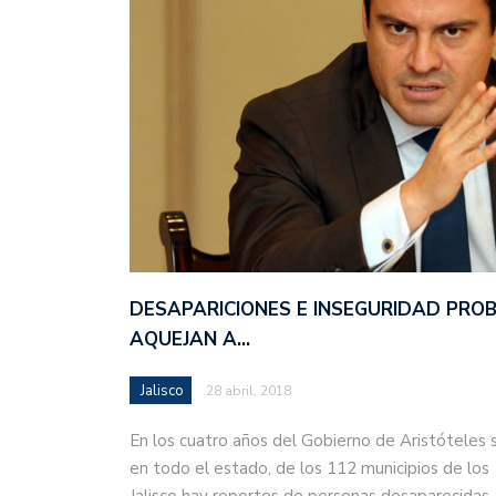
DESAPARICIONES E INSEGURIDAD PRO
AQUEJAN A…
Jalisco
28 abril, 2018
En los cuatro años del Gobierno de Aristóteles 
en todo el estado, de los 112 municipios de los
Jalisco hay reportes de personas desaparecida