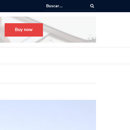
o para el Festival Desfile Día de Muertos 2025 en Guadalajara