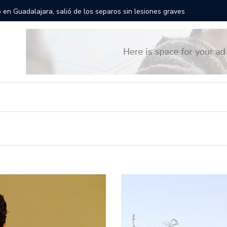
rán las calles de Guadalajara: aparta la fecha
Todo list