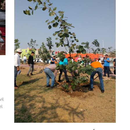
il
el