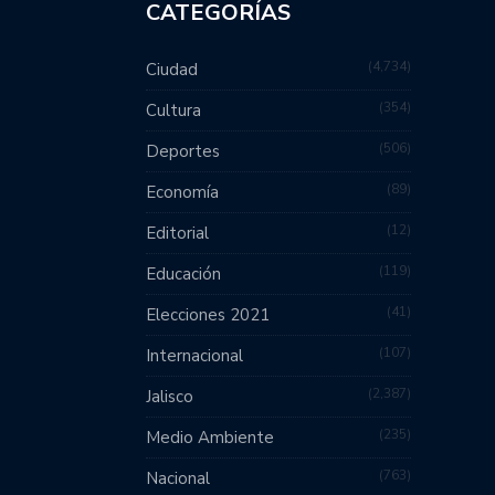
CATEGORÍAS
4,734
Ciudad
354
Cultura
506
Deportes
89
Economía
12
Editorial
119
Educación
41
Elecciones 2021
107
Internacional
2,387
Jalisco
235
Medio Ambiente
763
Nacional