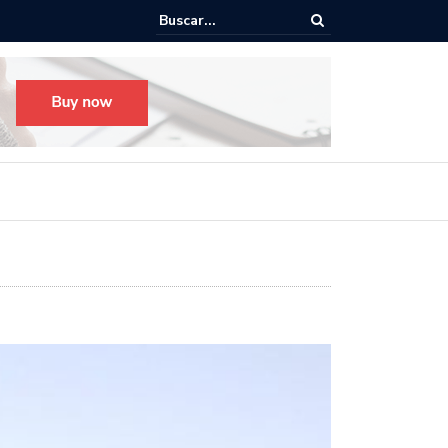
o para el Festival Desfile Día de Muertos 2025 en Guadalajara