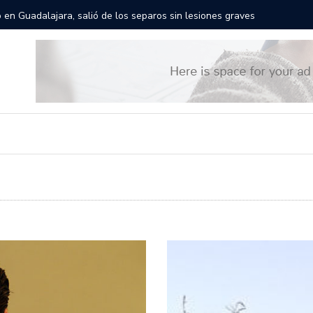
rán las calles de Guadalajara: aparta la fecha
Todo list