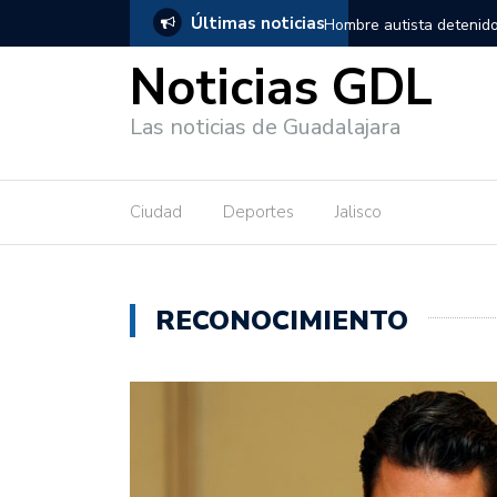
Últimas noticias
, salió de los separos sin lesiones graves
Títeres gigantes recorre
Noticias GDL
Las noticias de Guadalajara
Ciudad
Deportes
Jalisco
RECONOCIMIENTO