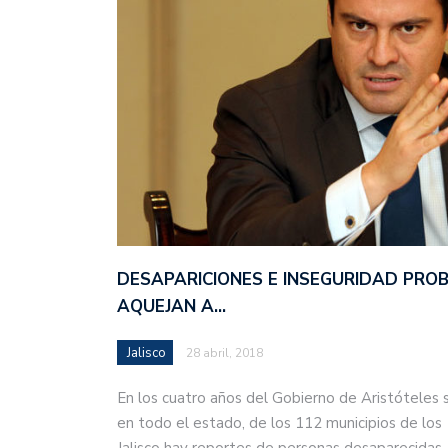
DESAPARICIONES E INSEGURIDAD PRO
AQUEJAN A…
Jalisco
28 abril, 2018
En los cuatro años del Gobierno de Aristóteles 
en todo el estado, de los 112 municipios de los
Jalisco hay reportes de personas desaparecida