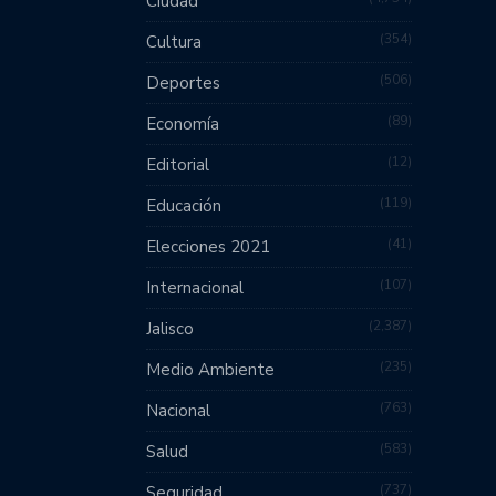
Ciudad
354
Cultura
506
Deportes
89
Economía
12
Editorial
119
Educación
41
Elecciones 2021
107
Internacional
2,387
Jalisco
235
Medio Ambiente
763
Nacional
583
Salud
737
Seguridad