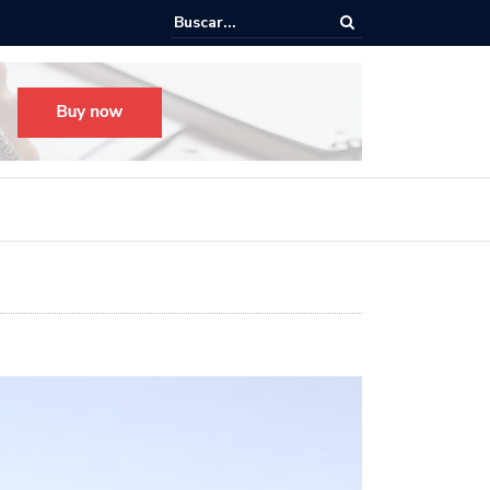
Todo listo para el Festival Desfile Día de Muertos 2025 en Guadalaja