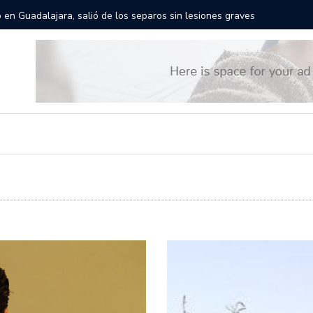
es recorrerán las calles de Guadalajara: aparta la fecha