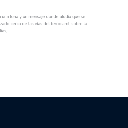
n una lona y un mensaje donde aludía que se
zado cerca de las vías del ferrocarril, sobre la
lias,…