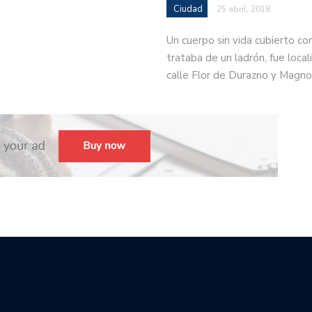
Ciudad
25 abril, 2018
Un cuerpo sin vida cubierto co
trataba de un ladrón, fue locali
calle Flor de Durazno y Magno