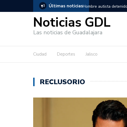
Últimas noticias
adalajara, salió de los separos sin lesiones graves
Títeres gigant
Noticias GDL
Las noticias de Guadalajara
Ciudad
Deportes
Jalisco
RECLUSORIO