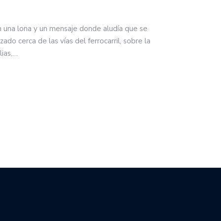
n una lona y un mensaje donde aludía que se
zado cerca de las vías del ferrocarril, sobre la
lias,…