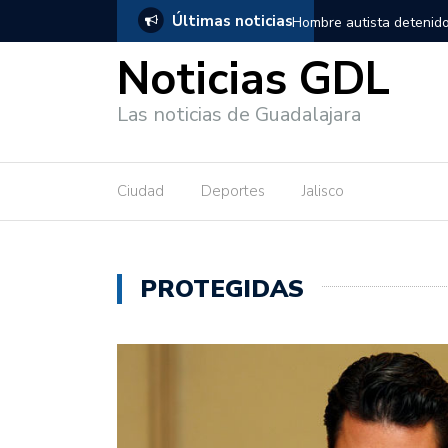
Últimas noticias
nido en Guadalajara, salió de los separos sin lesiones graves
Títe
Noticias GDL
Las noticias de Guadalajara
Ciudad
Deportes
Jalisco
PROTEGIDAS