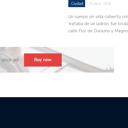
Ciudad
25 abril, 2018
Un cuerpo sin vida cubierto co
trataba de un ladrón, fue locali
calle Flor de Durazno y Magno