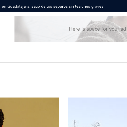
res gigantes recorrerán las calles de Guadalajara: aparta la fecha