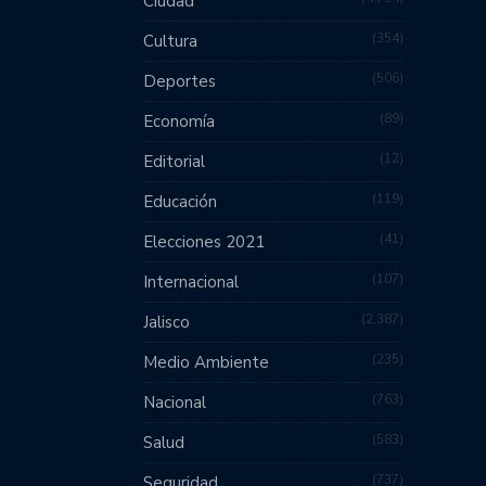
Ciudad
354
Cultura
506
Deportes
89
Economía
12
Editorial
119
Educación
41
Elecciones 2021
107
Internacional
2,387
Jalisco
235
Medio Ambiente
763
Nacional
583
Salud
737
Seguridad