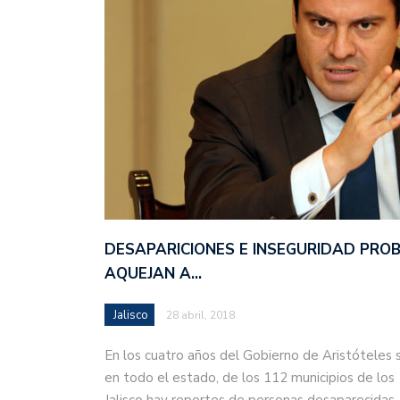
DESAPARICIONES E INSEGURIDAD PRO
AQUEJAN A…
Jalisco
28 abril, 2018
En los cuatro años del Gobierno de Aristóteles 
en todo el estado, de los 112 municipios de los
Jalisco hay reportes de personas desaparecida