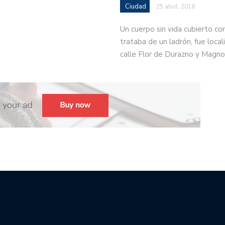
Ciudad
25 abril, 2018
Un cuerpo sin vida cubierto co
trataba de un ladrón, fue locali
calle Flor de Durazno y Magno