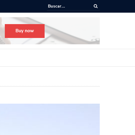
Todo listo para el Festival Desfile Día de Muertos 2025 en Guada