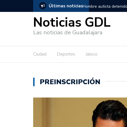
Últimas noticias
en Guadalajara, salió de los separos sin lesiones graves
Títeres gi
Noticias GDL
Las noticias de Guadalajara
Ciudad
Deportes
Jalisco
PREINSCRIPCIÓN