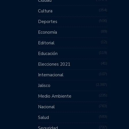
Ciudad
354
Cultura
506
Deportes
89
Economía
12
Editorial
119
Educación
41
Elecciones 2021
107
Internacional
2,387
Jalisco
235
Medio Ambiente
763
Nacional
583
Salud
737
Seguridad