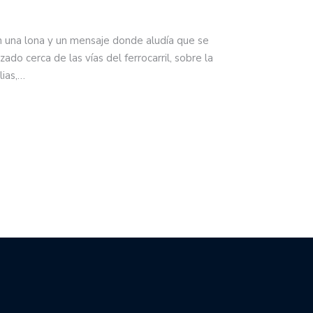
n una lona y un mensaje donde aludía que se
zado cerca de las vías del ferrocarril, sobre la
lias,…