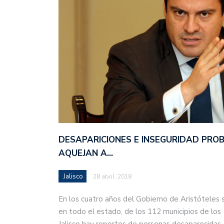
DESAPARICIONES E INSEGURIDAD PRO
AQUEJAN A…
Jalisco
28 abril, 2018
En los cuatro años del Gobierno de Aristóteles 
en todo el estado, de los 112 municipios de los
Jalisco hay reportes de personas desaparecida