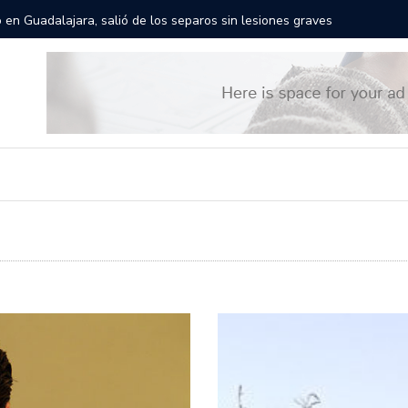
gantes recorrerán las calles de Guadalajara: aparta la fecha