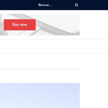
o para el Festival Desfile Día de Muertos 2025 en Guadalajara