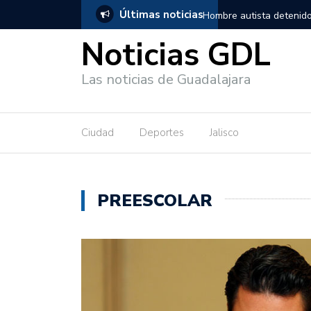
Últimas noticias
, salió de los separos sin lesiones graves
Títeres gigantes recorre
Noticias GDL
Las noticias de Guadalajara
Ciudad
Deportes
Jalisco
PREESCOLAR