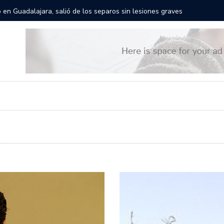
rán las calles de Guadalajara: aparta la fecha
Todo list