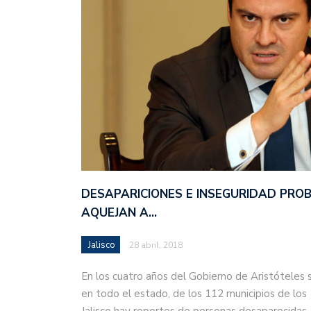
DESAPARICIONES E INSEGURIDAD PRO
AQUEJAN A…
Jalisco
28 abril, 2018
En los cuatro años del Gobierno de Aristóteles 
en todo el estado, de los 112 municipios de los
Jalisco hay reportes de personas desaparecida