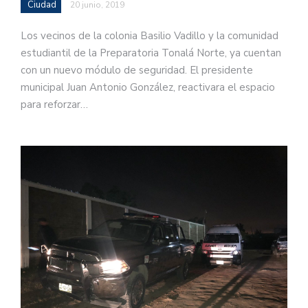
Ciudad
20 junio, 2019
Los vecinos de la colonia Basilio Vadillo y la comunidad
estudiantil de la Preparatoria Tonalá Norte, ya cuentan
con un nuevo módulo de seguridad. El presidente
municipal Juan Antonio González, reactivara el espacio
para reforzar…