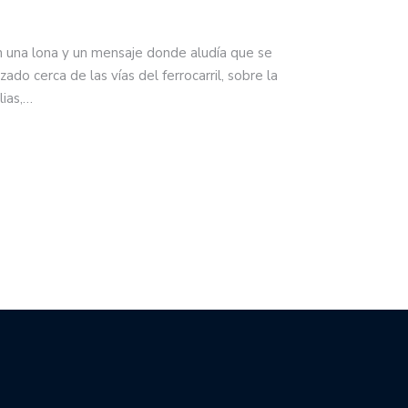
n una lona y un mensaje donde aludía que se
zado cerca de las vías del ferrocarril, sobre la
lias,…