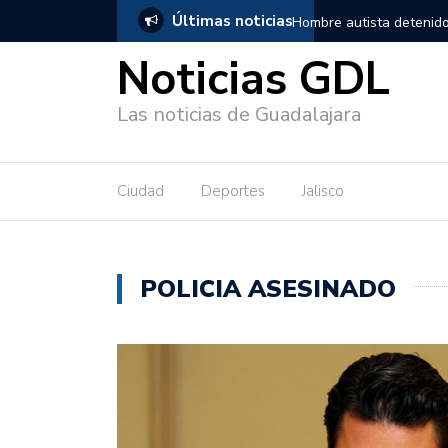
Últimas noticias
en Guadalajara, salió de los separos sin lesiones graves
Títeres gi
Noticias GDL
Las noticias de Guadalajara
Ciudad
Deportes
Jalisco
POLICIA ASESINADO