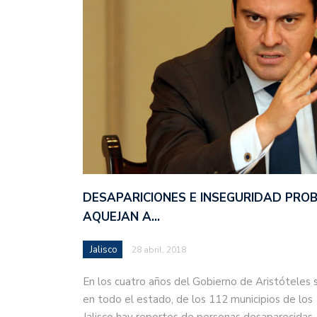
DESAPARICIONES E INSEGURIDAD PRO
AQUEJAN A…
Jalisco
28 abril, 2018
En los cuatro años del Gobierno de Aristóteles 
en todo el estado, de los 112 municipios de los
Jalisco hay reportes de personas desaparecida