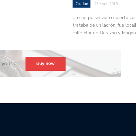
Ciudad
25 abril, 2018
Un cuerpo sin vida cubierto co
trataba de un ladrón, fue locali
calle Flor de Durazno y Magno