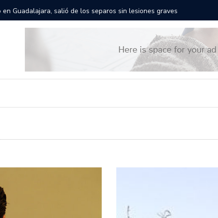
gantes recorrerán las calles de Guadalajara: aparta la fecha