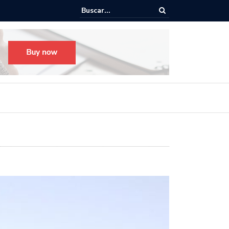
Todo listo para el Festival Desfile Día de Muertos 2025 en Guada