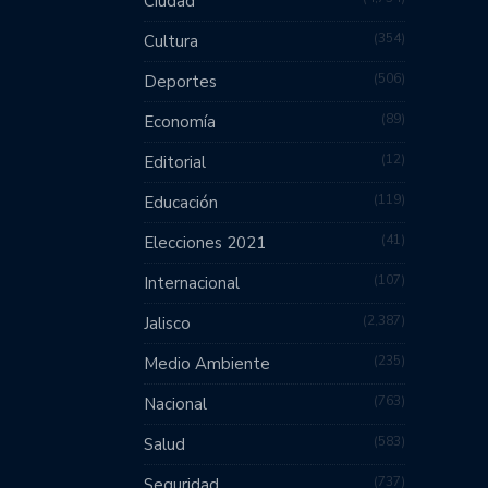
Ciudad
354
Cultura
506
Deportes
89
Economía
12
Editorial
119
Educación
41
Elecciones 2021
107
Internacional
2,387
Jalisco
235
Medio Ambiente
763
Nacional
583
Salud
737
Seguridad