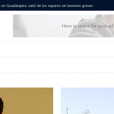
gantes recorrerán las calles de Guadalajara: aparta la fecha