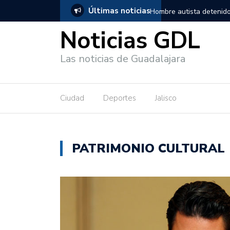
Últimas noticias
en Guadalajara, salió de los separos sin lesiones graves
Títeres gi
Noticias GDL
Las noticias de Guadalajara
Ciudad
Deportes
Jalisco
PATRIMONIO CULTURAL