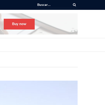
Todo listo para el Festival Desfile Día de Muertos 2025 en Guada