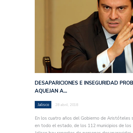
DESAPARICIONES E INSEGURIDAD PRO
AQUEJAN A…
Jalisco
28 abril, 2018
En los cuatro años del Gobierno de Aristóteles 
en todo el estado, de los 112 municipios de los
Jalisco hay reportes de personas desaparecida