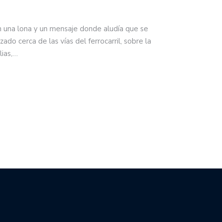
n una lona y un mensaje donde aludía que se
zado cerca de las vías del ferrocarril, sobre la
lias,…