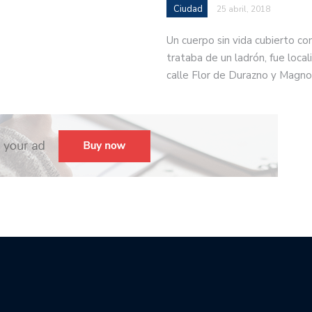
Ciudad
25 abril, 2018
Un cuerpo sin vida cubierto co
trataba de un ladrón, fue locali
calle Flor de Durazno y Magno