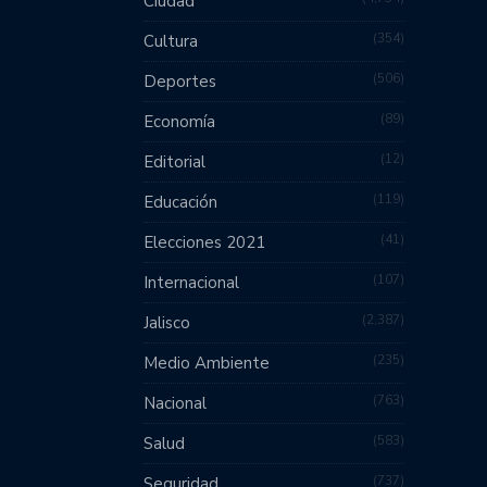
Ciudad
354
Cultura
506
Deportes
89
Economía
12
Editorial
119
Educación
41
Elecciones 2021
107
Internacional
2,387
Jalisco
235
Medio Ambiente
763
Nacional
583
Salud
737
Seguridad