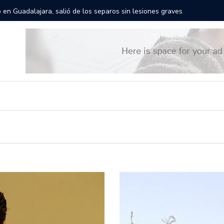
res gigantes recorrerán las calles de Guadalajara: aparta la fecha