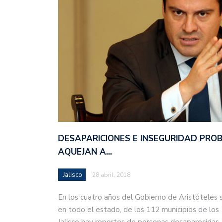
DESAPARICIONES E INSEGURIDAD PRO
AQUEJAN A…
Jalisco
28 abril, 2018
En los cuatro años del Gobierno de Aristóteles 
en todo el estado, de los 112 municipios de los
Jalisco hay reportes de personas desaparecida