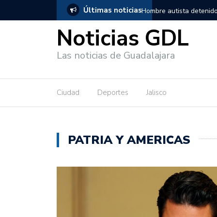
Últimas noticias
nido en Guadalajara, salió de los separos sin lesiones graves
Títe
Noticias GDL
Las noticias de Guadalajara
Ciudad
Deportes
Jalisco
PATRIA Y AMERICAS