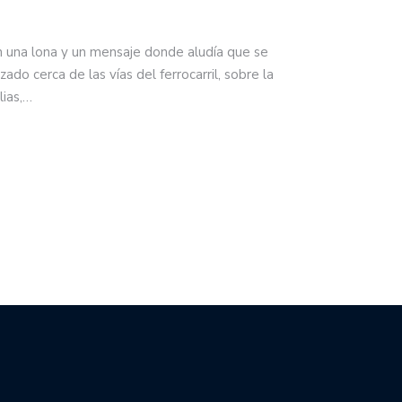
n una lona y un mensaje donde aludía que se
zado cerca de las vías del ferrocarril, sobre la
lias,…