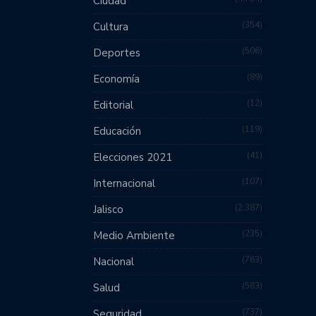
Ciudad
354
Cultura
506
Deportes
89
Economía
12
Editorial
119
Educación
41
Elecciones 2021
107
Internacional
2,387
Jalisco
235
Medio Ambiente
763
Nacional
583
Salud
737
Seguridad