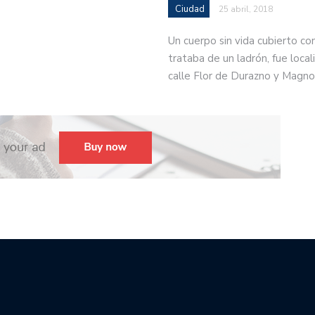
Ciudad
25 abril, 2018
Un cuerpo sin vida cubierto co
trataba de un ladrón, fue locali
calle Flor de Durazno y Magno