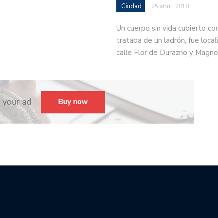
Ciudad
25 abril, 2018
Un cuerpo sin vida cubierto co
trataba de un ladrón, fue locali
calle Flor de Durazno y Magno