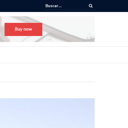
Todo listo para el Festival Desfile Día de Muertos 2025 en Guada