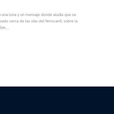
n una lona y un mensaje donde aludía que se
zado cerca de las vías del ferrocarril, sobre la
lias,…