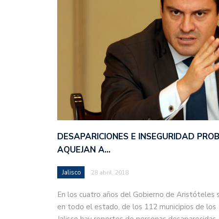
DESAPARICIONES E INSEGURIDAD PRO
AQUEJAN A…
Jalisco
28 abril, 2018
En los cuatro años del Gobierno de Aristóteles 
en todo el estado, de los 112 municipios de los
Jalisco hay reportes de personas desaparecida