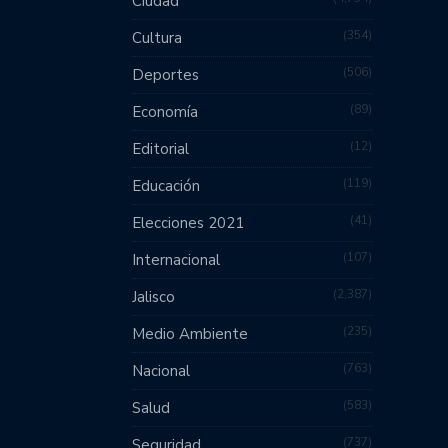
Ciudad
354
Cultura
506
Deportes
89
Economía
12
Editorial
119
Educación
41
Elecciones 2021
107
Internacional
2,387
Jalisco
235
Medio Ambiente
763
Nacional
583
Salud
737
Seguridad