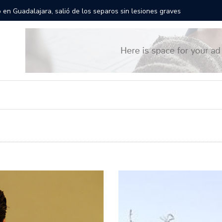
gantes recorrerán las calles de Guadalajara: aparta la fecha