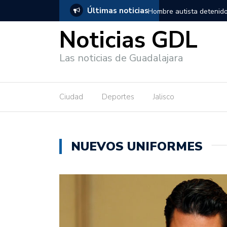
Últimas noticias
en Guadalajara, salió de los separos sin lesiones graves
Títeres gi
Noticias GDL
Las noticias de Guadalajara
Ciudad
Deportes
Jalisco
NUEVOS UNIFORMES