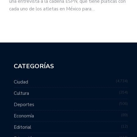
una entrevista a la cadena ESPN, que tiene pláticas con
cada uno de los atletas en México para…
CATEGORÍAS
4,734
Ciudad
354
Cultura
506
Deportes
89
Economía
12
Editorial