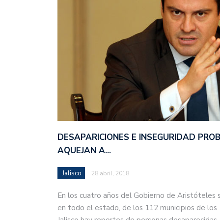
DESAPARICIONES E INSEGURIDAD PRO
AQUEJAN A…
Jalisco
28 abril, 2018
En los cuatro años del Gobierno de Aristóteles 
en todo el estado, de los 112 municipios de los
Jalisco hay reportes de personas desaparecida