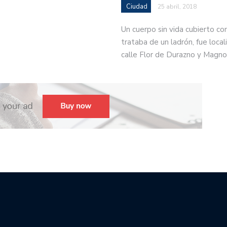
Ciudad
25 abril, 2018
Un cuerpo sin vida cubierto co
trataba de un ladrón, fue locali
calle Flor de Durazno y Magno