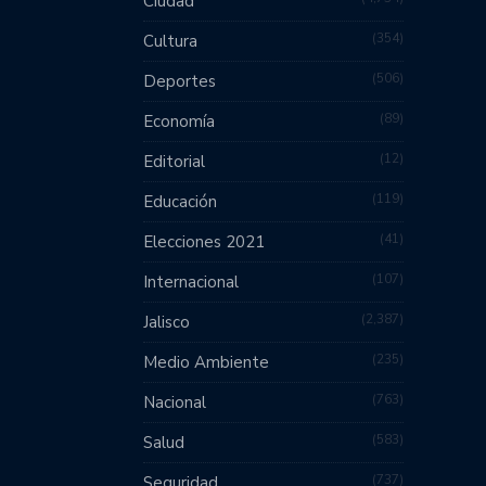
Ciudad
354
Cultura
506
Deportes
89
Economía
12
Editorial
119
Educación
41
Elecciones 2021
107
Internacional
2,387
Jalisco
235
Medio Ambiente
763
Nacional
583
Salud
737
Seguridad