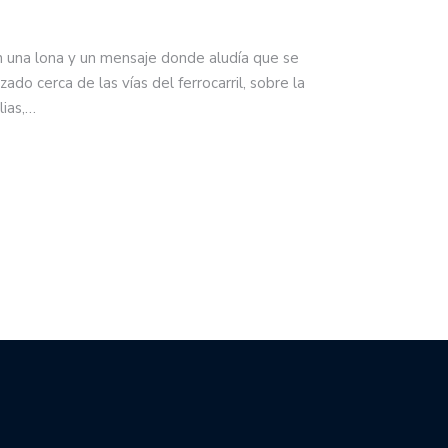
n una lona y un mensaje donde aludía que se
zado cerca de las vías del ferrocarril, sobre la
lias,…