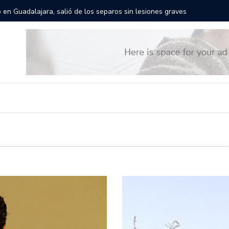
res gigantes recorrerán las calles de Guadalajara: aparta la fecha