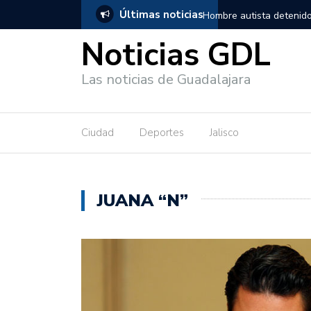
Últimas noticias
nido en Guadalajara, salió de los separos sin lesiones graves
Títe
Noticias GDL
Las noticias de Guadalajara
Ciudad
Deportes
Jalisco
JUANA “N”