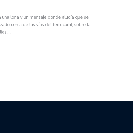
n una lona y un mensaje donde aludía que se
zado cerca de las vías del ferrocarril, sobre la
lias,…