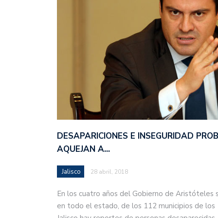
DESAPARICIONES E INSEGURIDAD PRO
AQUEJAN A…
Jalisco
28 abril, 2018
En los cuatro años del Gobierno de Aristóteles 
en todo el estado, de los 112 municipios de los
Jalisco hay reportes de personas desaparecida