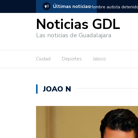
Últimas noticias
nido en Guadalajara, salió de los separos sin lesiones graves
Títe
Noticias GDL
Las noticias de Guadalajara
Ciudad
Deportes
Jalisco
JOAO N