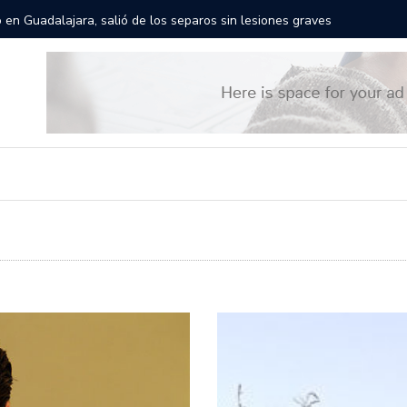
res gigantes recorrerán las calles de Guadalajara: aparta la fecha