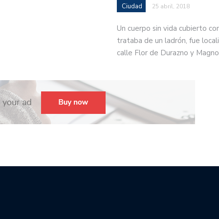
Ciudad
25 abril, 2018
Un cuerpo sin vida cubierto co
trataba de un ladrón, fue locali
calle Flor de Durazno y Magno