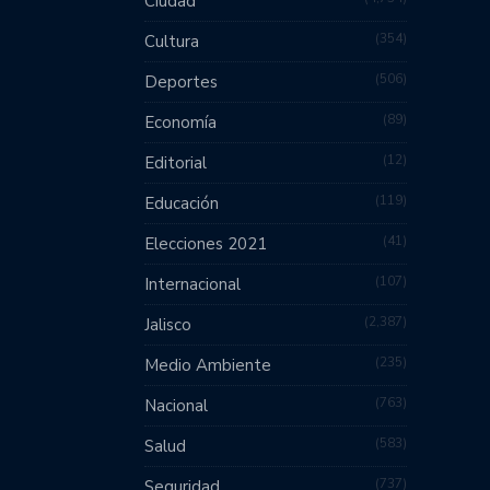
Ciudad
354
Cultura
506
Deportes
89
Economía
12
Editorial
119
Educación
41
Elecciones 2021
107
Internacional
2,387
Jalisco
235
Medio Ambiente
763
Nacional
583
Salud
737
Seguridad