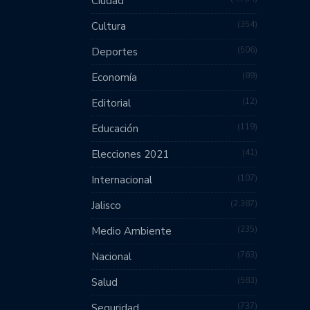
Ciudad
354
Cultura
506
Deportes
89
Economía
12
Editorial
119
Educación
41
Elecciones 2021
107
Internacional
2,387
Jalisco
235
Medio Ambiente
763
Nacional
583
Salud
737
Seguridad