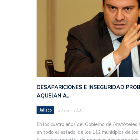
DESAPARICIONES E INSEGURIDAD PRO
AQUEJAN A…
Jalisco
28 abril, 2018
En los cuatro años del Gobierno de Aristóteles 
en todo el estado, de los 112 municipios de los
Jalisco hay reportes de personas desaparecida