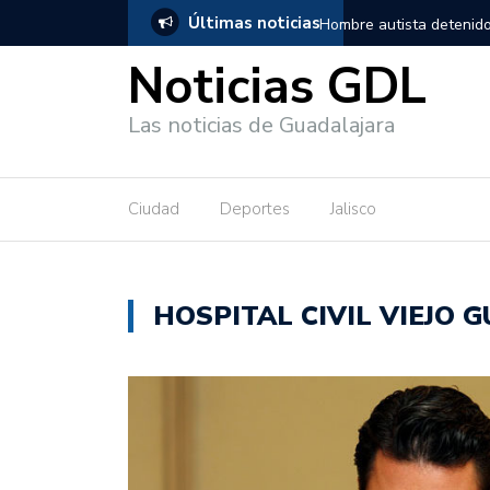
Últimas noticias
adalajara, salió de los separos sin lesiones graves
Títeres gigant
Noticias GDL
Las noticias de Guadalajara
Ciudad
Deportes
Jalisco
HOSPITAL CIVIL VIEJO