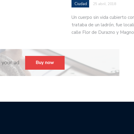
Ciudad
25 abril, 2018
Un cuerpo sin vida cubierto co
trataba de un ladrón, fue locali
calle Flor de Durazno y Magno