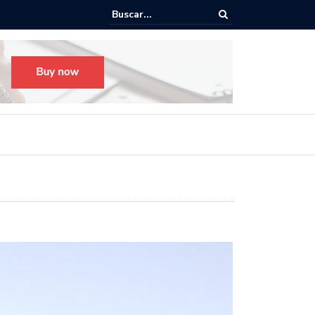
Todo listo para el Festival Desfile Día de Muertos 2025 en Guadalaja