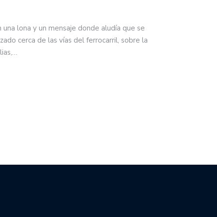
n una lona y un mensaje donde aludía que se
zado cerca de las vías del ferrocarril, sobre la
lias,…