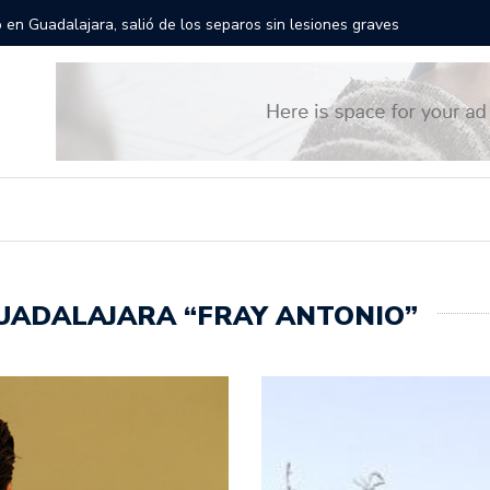
es recorrerán las calles de Guadalajara: aparta la fecha
 GUADALAJARA “FRAY ANTONIO”