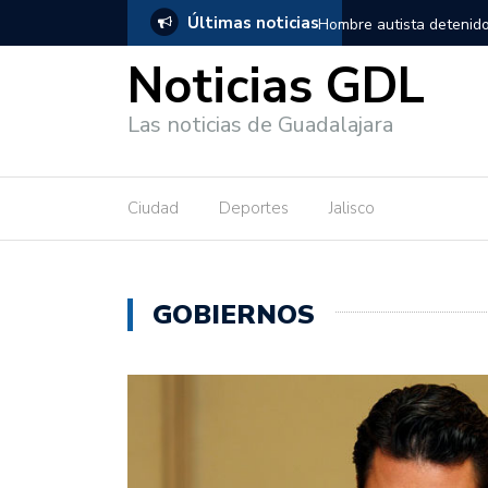
Últimas noticias
adalajara, salió de los separos sin lesiones graves
Títeres gigant
Noticias GDL
Las noticias de Guadalajara
Ciudad
Deportes
Jalisco
GOBIERNOS