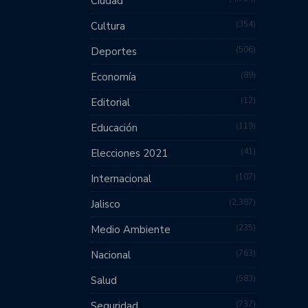
Ciudad
354
Cultura
506
Deportes
89
Economía
12
Editorial
119
Educación
41
Elecciones 2021
107
Internacional
2,387
Jalisco
235
Medio Ambiente
763
Nacional
583
Salud
737
Seguridad