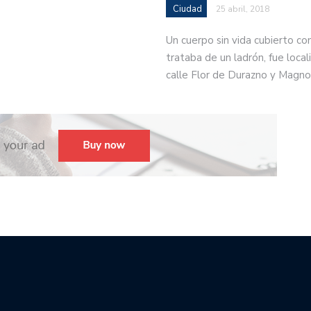
Ciudad
25 abril, 2018
Un cuerpo sin vida cubierto co
trataba de un ladrón, fue locali
calle Flor de Durazno y Magno