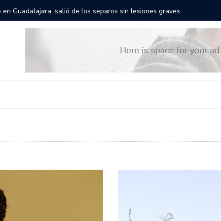
es recorrerán las calles de Guadalajara: aparta la fecha