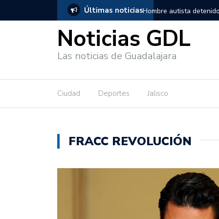
Últimas noticias
ta detenido en Guadalajara, salió de los separos sin lesiones graves
Noticias GDL
Las noticias de Guadalajara
Ciudad
Deportes
Jalisco
FRACC REVOLUCIÓN