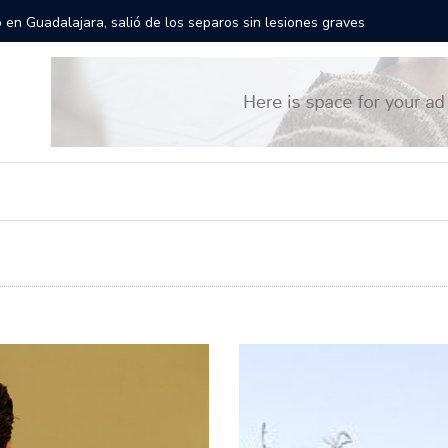
Títeres gigantes recorrerán las calles de Guadalajara: aparta la fe