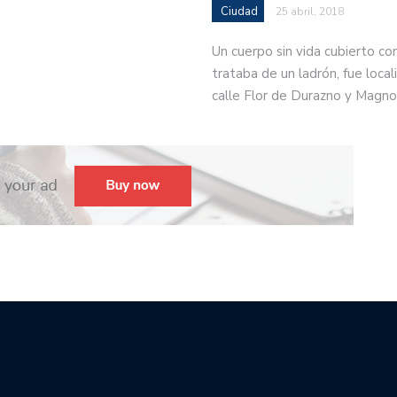
Ciudad
25 abril, 2018
Un cuerpo sin vida cubierto co
trataba de un ladrón, fue locali
calle Flor de Durazno y Magno