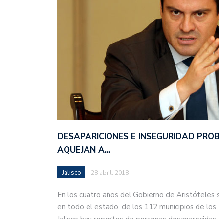
DESAPARICIONES E INSEGURIDAD PRO
AQUEJAN A…
Jalisco
28 abril, 2018
En los cuatro años del Gobierno de Aristóteles 
en todo el estado, de los 112 municipios de los
Jalisco hay reportes de personas desaparecida