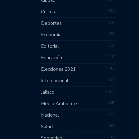
Ciudad
354
Cultura
506
Deportes
89
Economía
12
Editorial
119
Educación
41
Elecciones 2021
107
Internacional
2,387
Jalisco
235
Medio Ambiente
763
Nacional
583
Salud
737
Seguridad