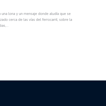
n una lona y un mensaje donde aludía que se
zado cerca de las vías del ferrocarril, sobre la
lias,…