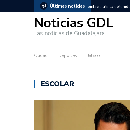
Últimas noticias
nido en Guadalajara, salió de los separos sin lesiones graves
Títe
Noticias GDL
Las noticias de Guadalajara
Ciudad
Deportes
Jalisco
ESCOLAR