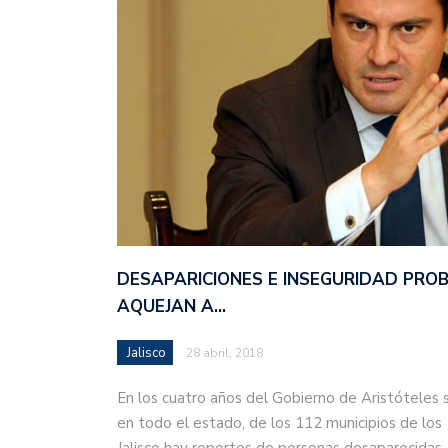
DESAPARICIONES E INSEGURIDAD PRO
AQUEJAN A…
Jalisco
28 abril, 2018
En los cuatro años del Gobierno de Aristóteles 
en todo el estado, de los 112 municipios de los
Jalisco hay reportes de personas desaparecida