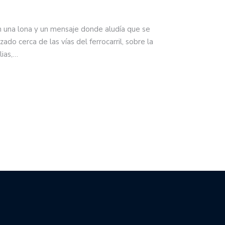
n una lona y un mensaje donde aludía que se
zado cerca de las vías del ferrocarril, sobre la
lias,…