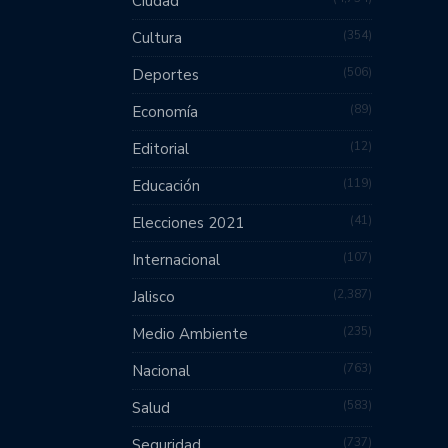
Ciudad
354
Cultura
506
Deportes
89
Economía
12
Editorial
119
Educación
41
Elecciones 2021
107
Internacional
2,387
Jalisco
235
Medio Ambiente
763
Nacional
583
Salud
737
Seguridad