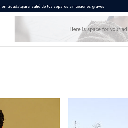
res gigantes recorrerán las calles de Guadalajara: aparta la fecha