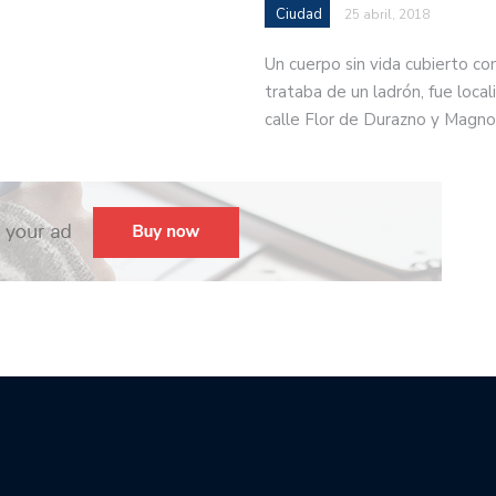
Ciudad
25 abril, 2018
Un cuerpo sin vida cubierto co
trataba de un ladrón, fue locali
calle Flor de Durazno y Magno