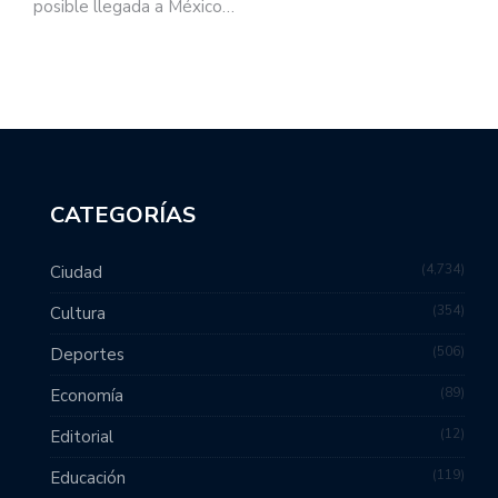
posible llegada a México…
CATEGORÍAS
4,734
Ciudad
354
Cultura
506
Deportes
89
Economía
12
Editorial
119
Educación