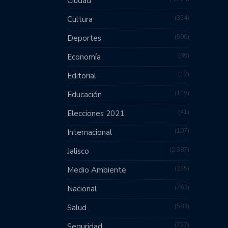
Ciudad
354
Cultura
506
Deportes
89
Economía
12
Editorial
119
Educación
41
Elecciones 2021
107
Internacional
2,387
Jalisco
235
Medio Ambiente
763
Nacional
583
Salud
737
Seguridad