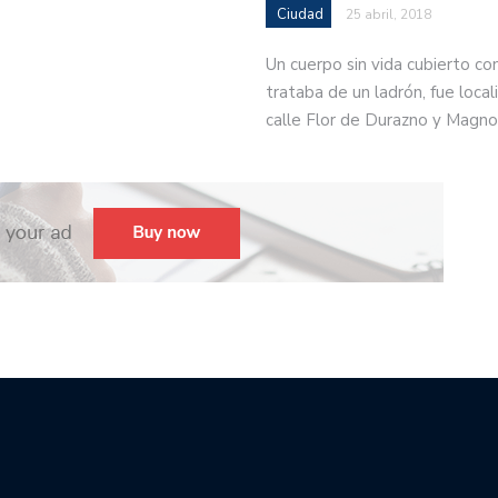
Ciudad
25 abril, 2018
Un cuerpo sin vida cubierto co
trataba de un ladrón, fue locali
calle Flor de Durazno y Magno