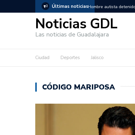
Últimas noticias
en Guadalajara, salió de los separos sin lesiones graves
Títeres gi
Noticias GDL
Las noticias de Guadalajara
Ciudad
Deportes
Jalisco
CÓDIGO MARIPOSA