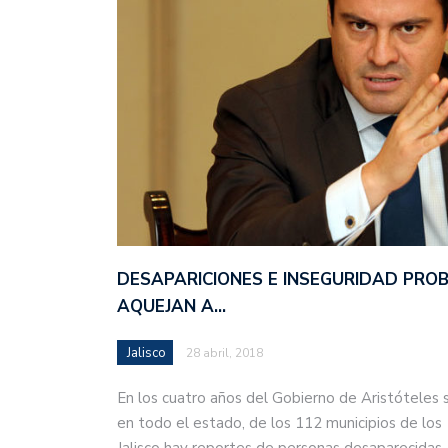
DESAPARICIONES E INSEGURIDAD PRO
AQUEJAN A…
Jalisco
28 abril, 2018
En los cuatro años del Gobierno de Aristóteles 
en todo el estado, de los 112 municipios de los
Jalisco hay reportes de personas desaparecida