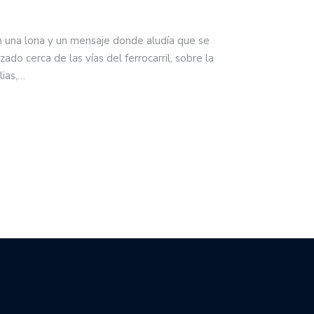
n una lona y un mensaje donde aludía que se
zado cerca de las vías del ferrocarril, sobre la
lias,…