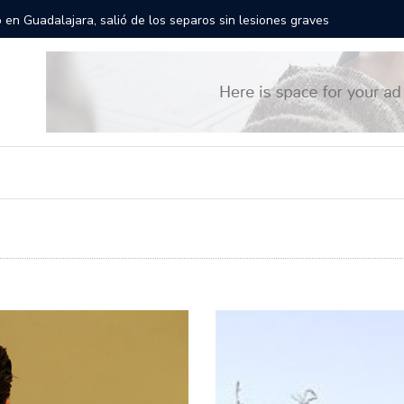
gantes recorrerán las calles de Guadalajara: aparta la fecha