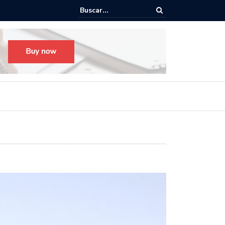
Todo listo para el Festival Desfile Día de Muertos 2025 en Guada