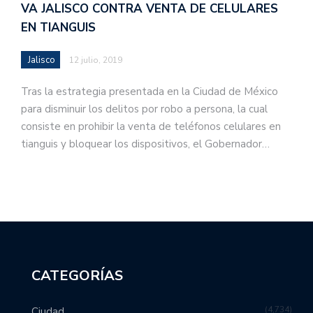
VA JALISCO CONTRA VENTA DE CELULARES
EN TIANGUIS
Jalisco
12 julio, 2019
Tras la estrategia presentada en la Ciudad de México
para disminuir los delitos por robo a persona, la cual
consiste en prohibir la venta de teléfonos celulares en
tianguis y bloquear los dispositivos, el Gobernador…
CATEGORÍAS
4,734
Ciudad