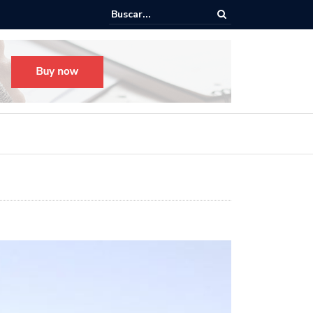
igantes recorrerán las calles de Guadalajara: aparta la fecha