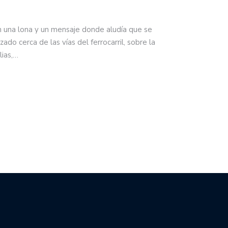
n una lona y un mensaje donde aludía que se
zado cerca de las vías del ferrocarril, sobre la
lias,…