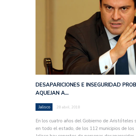
DESAPARICIONES E INSEGURIDAD PRO
AQUEJAN A…
Jalisco
28 abril, 2018
En los cuatro años del Gobierno de Aristóteles 
en todo el estado, de los 112 municipios de los
Jalisco hay reportes de personas desaparecida