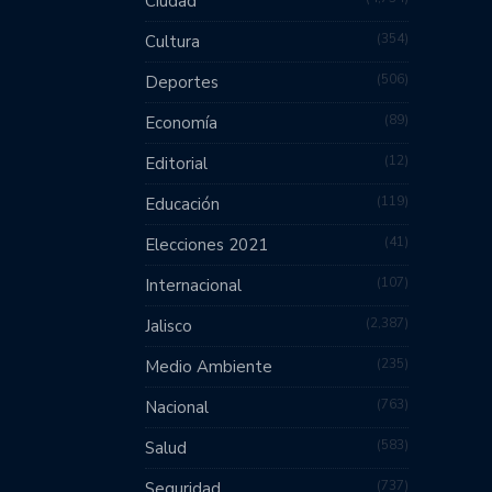
Ciudad
354
Cultura
506
Deportes
89
Economía
12
Editorial
119
Educación
41
Elecciones 2021
107
Internacional
2,387
Jalisco
235
Medio Ambiente
763
Nacional
583
Salud
737
Seguridad