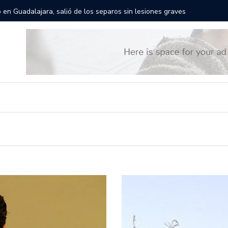
 en Guadalajara, salió de los separos sin lesiones graves
Títeres g