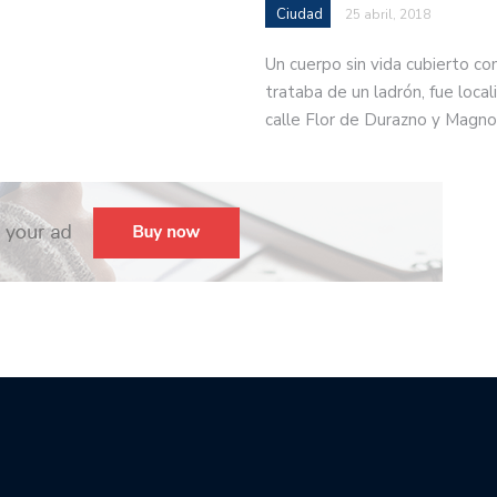
Ciudad
25 abril, 2018
Un cuerpo sin vida cubierto co
trataba de un ladrón, fue locali
calle Flor de Durazno y Magno