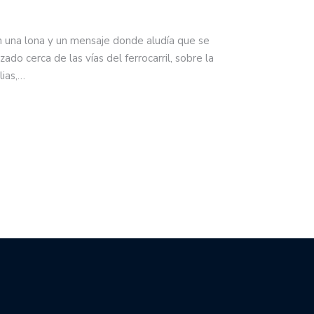
n una lona y un mensaje donde aludía que se
zado cerca de las vías del ferrocarril, sobre la
lias,…