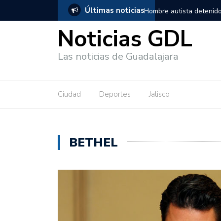
Últimas noticias
ta detenido en Guadalajara, salió de los separos sin lesiones graves
Noticias GDL
Las noticias de Guadalajara
Ciudad
Deportes
Jalisco
BETHEL