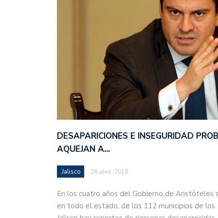
DESAPARICIONES E INSEGURIDAD PRO
AQUEJAN A…
Jalisco
28 abril, 2018
En los cuatro años del Gobierno de Aristóteles 
en todo el estado, de los 112 municipios de los
Jalisco hay reportes de personas desaparecida