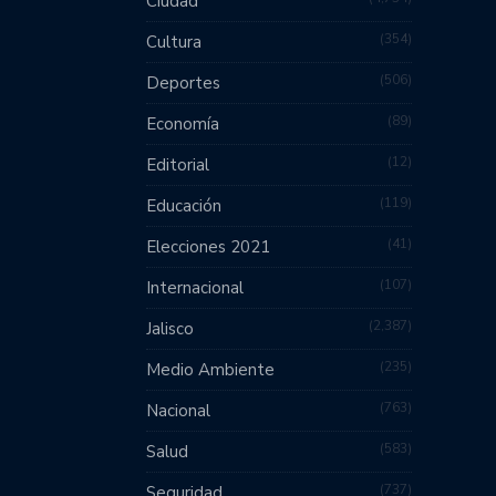
Ciudad
354
Cultura
506
Deportes
89
Economía
12
Editorial
119
Educación
41
Elecciones 2021
107
Internacional
2,387
Jalisco
235
Medio Ambiente
763
Nacional
583
Salud
737
Seguridad