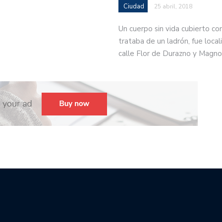
Ciudad
25 abril, 2018
Un cuerpo sin vida cubierto co
trataba de un ladrón, fue locali
calle Flor de Durazno y Magno