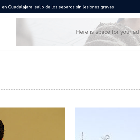
Títeres gigantes recorrerán las calles de Guadalajara: aparta la fe