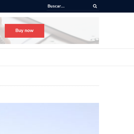
Todo listo para el Festival Desfile Día de Muertos 2025 en Guada