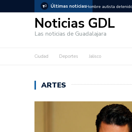
Últimas noticias
en Guadalajara, salió de los separos sin lesiones graves
Títeres gi
Noticias GDL
Las noticias de Guadalajara
Ciudad
Deportes
Jalisco
ARTES