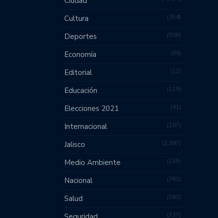
Ciudad
354
Cultura
506
Deportes
89
Economía
12
Editorial
119
Educación
41
Elecciones 2021
107
Internacional
2,387
Jalisco
235
Medio Ambiente
763
Nacional
583
Salud
737
Seguridad