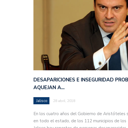
DESAPARICIONES E INSEGURIDAD PRO
AQUEJAN A…
Jalisco
28 abril, 2018
En los cuatro años del Gobierno de Aristóteles 
en todo el estado, de los 112 municipios de los
Jalisco hay reportes de personas desaparecida