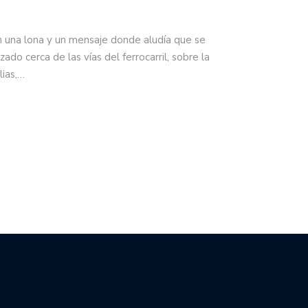
n una lona y un mensaje donde aludía que se
zado cerca de las vías del ferrocarril, sobre la
lias,…