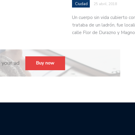
Ciudad
25 abril, 2018
Un cuerpo sin vida cubierto co
trataba de un ladrón, fue locali
calle Flor de Durazno y Magno