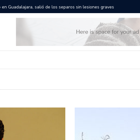
gantes recorrerán las calles de Guadalajara: aparta la fecha