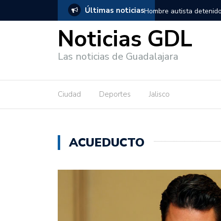
Últimas noticias
nido en Guadalajara, salió de los separos sin lesiones graves
Títe
Noticias GDL
Las noticias de Guadalajara
Ciudad
Deportes
Jalisco
ACUEDUCTO