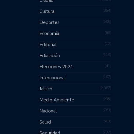
Ciudad
354
Cultura
506
Deportes
89
Economía
12
Editorial
119
Educación
41
Elecciones 2021
107
Internacional
2,387
Jalisco
235
Medio Ambiente
763
Nacional
583
Salud
737
Seguridad