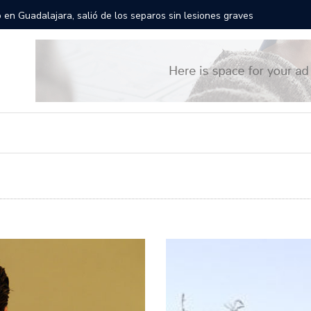
res gigantes recorrerán las calles de Guadalajara: aparta la fecha