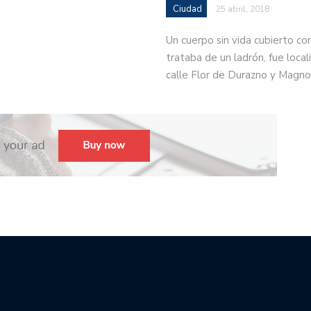
Ciudad
25 abril, 2018
Un cuerpo sin vida cubierto co
trataba de un ladrón, fue locali
calle Flor de Durazno y Magno