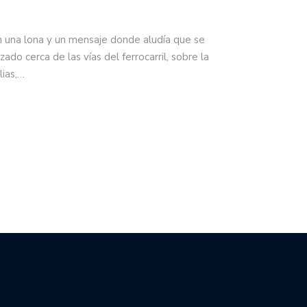
n una lona y un mensaje donde aludía que se
zado cerca de las vías del ferrocarril, sobre la
lias,…