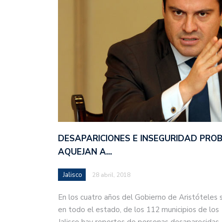
DESAPARICIONES E INSEGURIDAD PRO
AQUEJAN A…
Jalisco
28 abril, 2018
En los cuatro años del Gobierno de Aristóteles 
en todo el estado, de los 112 municipios de los
Jalisco hay reportes de personas desaparecida