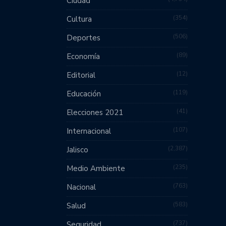
Ciudad
354
Cultura
506
Deportes
89
Economía
12
Editorial
119
Educación
41
Elecciones 2021
107
Internacional
2,387
Jalisco
235
Medio Ambiente
763
Nacional
583
Salud
737
Seguridad