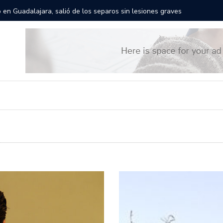
gantes recorrerán las calles de Guadalajara: aparta la fecha