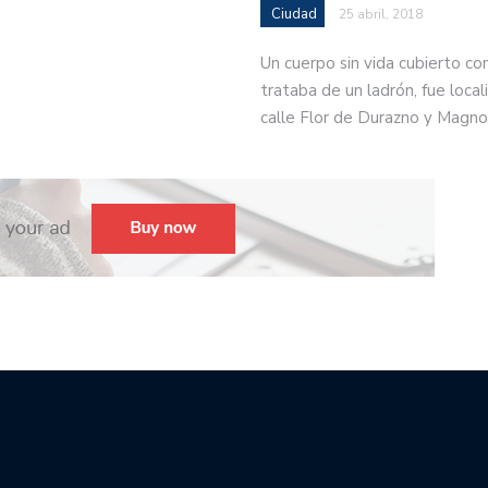
Ciudad
25 abril, 2018
Un cuerpo sin vida cubierto co
trataba de un ladrón, fue locali
calle Flor de Durazno y Magno