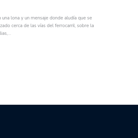
n una lona y un mensaje donde aludía que se
zado cerca de las vías del ferrocarril, sobre la
lias,…