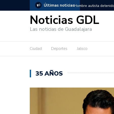
Últimas noticias
en Guadalajara, salió de los separos sin lesiones graves
Títeres gi
Noticias GDL
Las noticias de Guadalajara
Ciudad
Deportes
Jalisco
35 AÑOS