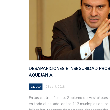
DESAPARICIONES E INSEGURIDAD PRO
AQUEJAN A…
Jalisco
28 abril, 2018
En los cuatro años del Gobierno de Aristóteles 
en todo el estado, de los 112 municipios de los
Jalisco hay reportes de personas desaparecida