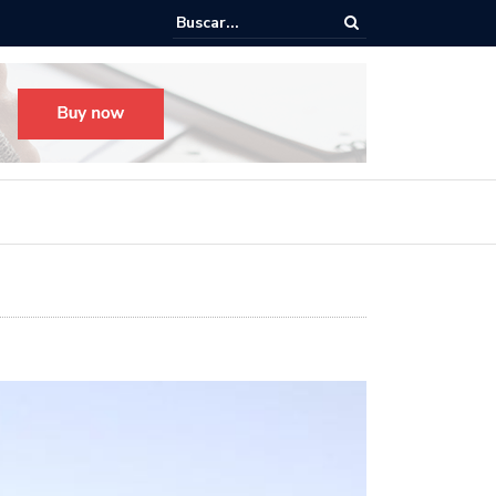
Todo listo para el Festival Desfile Día de Muertos 2025 en Guada